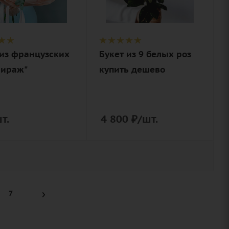
 из французских
Букет из 9 белых роз
Мираж"
купить дешево
т.
4 800
₽
/шт.
7