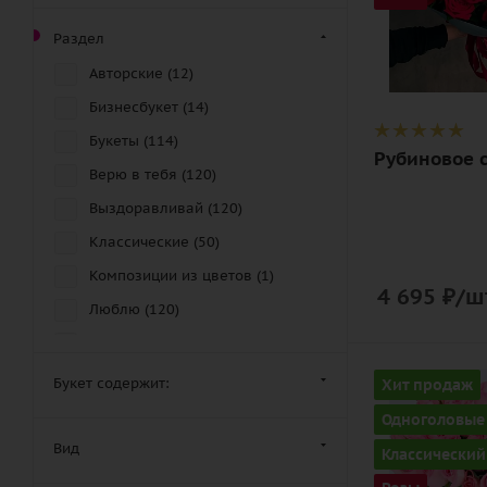
бордовый,
красный,
Раздел
чайный
Авторские (
12
)
Описание
Бизнесбукет (
14
)
роза, лента,
Букеты (
114
)
дизайнерск
Рубиновое 
упаковка
Верю в тебя (
120
)
Выздоравливай (
120
)
Классические (
50
)
Композиции из цветов (
1
)
4 695
₽
/ш
Люблю (
120
)
Монобукет (
70
)
Обнимаю (
120
)
Количество
Букет содержит:
Хит продаж
51
Ожидаю (
120
)
Одноголовые
Цвет
Подарки (
1
)
Вид
Классический
нежный,
Прости меня (
120
)