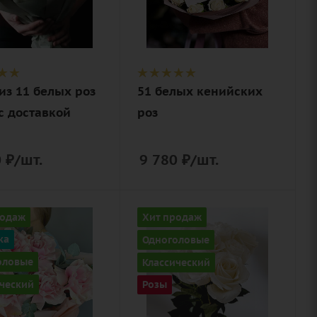
лента,
роза, лента,
нерская
дизайнерская
вка
упаковка
из 11 белых роз
51 белых кенийских
с доставкой
роз
0
₽
/шт.
9 780
₽
/шт.
ство
Количество
родаж
Хит продаж
9
ка
Одноголовые
Цвет
оловые
Классический
ый
белый
ческий
Розы
ие
Описание
эвкалипт
роза, лента