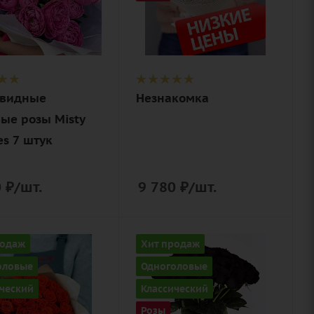
Описание
роза, лента,
ие
дизайнерская
видная,
упаковка
нерская
видные
Незнакомка
вка
вые розы Misty
es 7 штук
0
₽
/шт.
9 780
₽
/шт.
ство
Количество
родаж
Хит продаж
35
оловые
Одноголовые
Цвет
ческий
Классический
черный
Розы