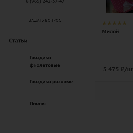
8 (965) 242-37-47
дизайнерск
упаковка
ЗАДАТЬ ВОПРОС
Милой
Статьи
Гвоздики
фиолетовые
5 475
₽
/ш
Гвоздики розовые
Пионы