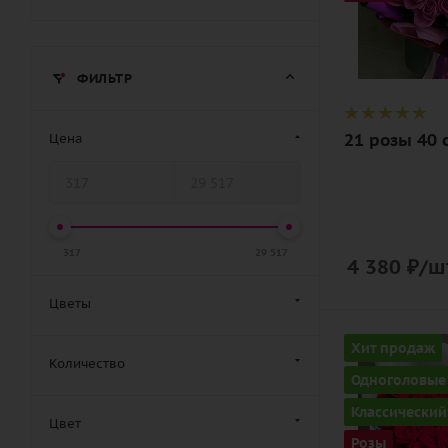
Описание
роза, лента,
дизайнерск
ФИЛЬТР
упаковка
21 розы 40 
Цена
317
29 517
4 380
₽
/ш
Цветы
Количество
Хит продаж
Количество
21
Одноголовые
Цвет
Классический
Цвет
алый,
Розы