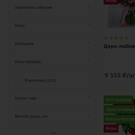
Розы
розовый
Розы (
107
)
Значимое событие
Описание
Розы кустовые (
6
)
роза, лента
Кому
Розы пионовидные (
8
)
Смешанные (
3
)
Праздник
Траурные (
2
)
Дари любов
Цветы (
121
)
Хиты продаж
Шикарные (
21
)
Эксклюзивные (
21
)
9 555
₽
/ш
В наличии (
121
)
Количество
Сезон года
Хит продаж
25
Одноголовые
Цвет
Высота розы, см
Классический
алый,
Розы
бордовый,