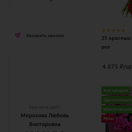
красный,
чайный
Описание
роза, лента
Заказать звонок
25 красных
роз
4 875
₽
/ш
Количество
Хит продаж
25
Одноголовые
Цвет
ВАШ МЕНЕДЖЕР
Классический
розовый
Морозова Любовь
Розы
Викторовна
Описание
роза, лента,