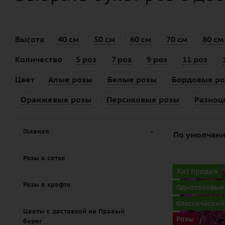
Высота
40 см
50 см
60 см
70 см
80 см
Количество
5 роз
7 роз
9 роз
11 роз
Цвет
Алые розы
Белые розы
Бордовые р
Оранжевые розы
Персиковые розы
Разноц
Главная
По умолчани
Розы в сетке
Количество
Хит продаж
21
Розы в крафте
Одноголовые
Цвет
Классический
розовый
Цветы с доставкой на Правый
Розы
берег