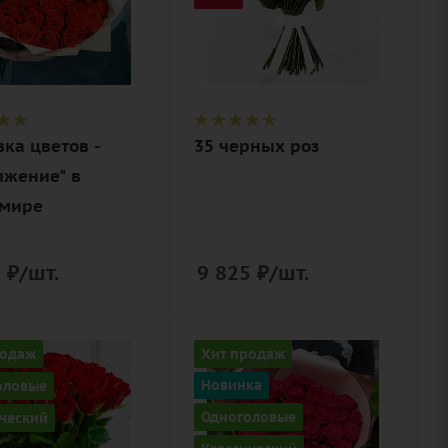
вый,
Описание
ый,
роза, лента,
ый
(флористическая
аэрозольная
ие
лента,
краска)
нерская
вка цветов -
35 черных роз
вка
яжение" в
мире
5
₽
/шт.
9 825
₽
/шт.
ство
Количество
родаж
Хит продаж
31
оловые
Новинка
Цвет
Одноголовые
ческий
алый,