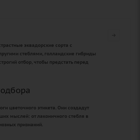
страстные эквадорские сорта с
пругими стеблями, голландские гибриды
трогий отбор, чтобы предстать перед
подбора
оги цветочного этикета. Они создадут
ших мыслей: от лаконичного стебля в
иозных признаний.