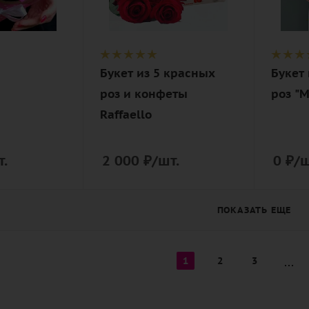
чайный
ая
Описание
роза, лента,
конфеты
Букет из 5 красных
Букет
Raffaello
роз и конфеты
роз "
Raffaello
т.
2 000
₽
/шт.
0
₽
/ш
ПОКАЗАТЬ ЕЩЕ
1
2
3