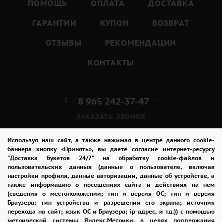
ПОМОЩЬ
ОПЛАТА
ДОСТАВКА
ГАРАНТИИ
КУПОН
ВОЗВРАТ
ОТЗЫВЫ
РЕКОМЕНДАЦИИ
КОНТАКТЫ
8 965 242-37-47
ЗАКАЗАТЬ ЗВОНОК
admin@buket24delivery.ru
Используя наш сайт, а также нажимая в центре данного cookie-
баннера кнопку «Принять», вы даете согласие интернет-ресурсу
"Доставка букетов 24/7" на обработку cookie-файлов и
пр. Ленина д. 46,
пользовательских данных (данные о пользователе, включая
ТЦ «Крейсер»
настройки профиля, данные авторизации, данные об устройстве, а
также информацию о посещениях сайта и действиях на нем
(сведения о местоположении; тип и версия ОС; тип и версия
ПОЛИТИКА КОНФИДЕНЦИАЛЬНОСТИ
Браузера; тип устройства и разрешения его экрана; источник
перехода на сайт; язык ОС и Браузера; ip-адрес, и тд.)) с помощью
метрической системы Яндекс.Метрики. в целях поддержания