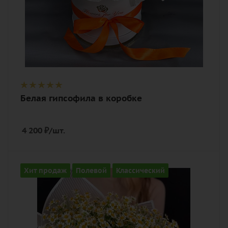
Белая гипсофила в коробке
4 200
₽
/шт.
Количество
Хит продаж
Полевой
Классический
15
Цвет
белый