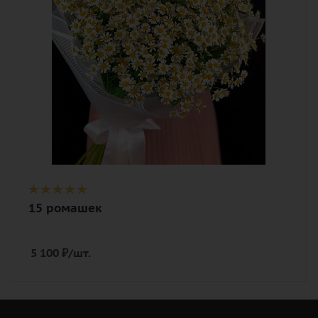
Описание
танацетум (полевая ромашка), лента,
дизайнерская упаковка
15 ромашек
5 100
₽
/шт.