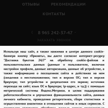
ОТЗЫВЫ
РЕКОМЕНДАЦИИ
КОНТАКТЫ
8 965 242-37-47
ЗАКАЗАТЬ ЗВОНОК
admin@buket24delivery.ru
Используя наш сайт, а также нажимая в центре данного cookie-
баннера кнопку «Принять», вы даете согласие интернет-ресурсу
"Доставка букетов 24/7" на обработку cookie-файлов и
пр. Ленина д. 46,
пользовательских данных (данные о пользователе, включая
ТЦ «Крейсер»
настройки профиля, данные авторизации, данные об устройстве, а
также информацию о посещениях сайта и действиях на нем
(сведения о местоположении; тип и версия ОС; тип и версия
ПОЛИТИКА КОНФИДЕНЦИАЛЬНОСТИ
Браузера; тип устройства и разрешения его экрана; источник
перехода на сайт; язык ОС и Браузера; ip-адрес, и тд.)) с помощью
метрической системы Яндекс.Метрики. в целях поддержания
работоспособности и улучшения функциональности сайта, данных
2026 © "Доставка цветов в Владимире"
личного кабинета, проведения ретаргетинга, сбора статистики и
Публичная оферта
осуществления аналитики в отношении сайтов и иных сервисов. С
основными условиями обработки данных можно ознакомиться