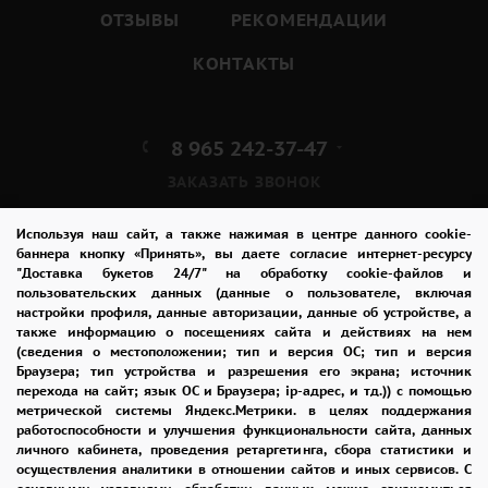
ОТЗЫВЫ
РЕКОМЕНДАЦИИ
КОНТАКТЫ
8 965 242-37-47
ЗАКАЗАТЬ ЗВОНОК
admin@buket24delivery.ru
Используя наш сайт, а также нажимая в центре данного cookie-
баннера кнопку «Принять», вы даете согласие интернет-ресурсу
"Доставка букетов 24/7" на обработку cookie-файлов и
пр. Ленина д. 46,
пользовательских данных (данные о пользователе, включая
ТЦ «Крейсер»
настройки профиля, данные авторизации, данные об устройстве, а
также информацию о посещениях сайта и действиях на нем
(сведения о местоположении; тип и версия ОС; тип и версия
ПОЛИТИКА КОНФИДЕНЦИАЛЬНОСТИ
Браузера; тип устройства и разрешения его экрана; источник
перехода на сайт; язык ОС и Браузера; ip-адрес, и тд.)) с помощью
метрической системы Яндекс.Метрики. в целях поддержания
работоспособности и улучшения функциональности сайта, данных
2026 © "Доставка цветов в Владимире"
личного кабинета, проведения ретаргетинга, сбора статистики и
Публичная оферта
осуществления аналитики в отношении сайтов и иных сервисов. С