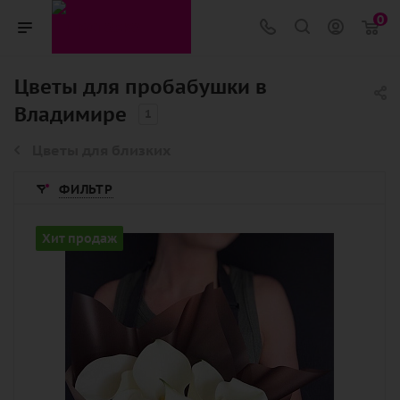
0
Цветы для пробабушки в
Владимире
1
Цветы для близких
ФИЛЬТР
Количество
Хит продаж
9
Цвет
белый
Описание
калла, лента, дизайнерская упаковка